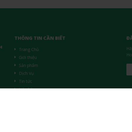
THÔNG TIN CẦN BIẾT
Đ
H
Hã
Trang Chủ
Ho
Giới thiệu
Sản phẩm
Dịch Vụ
Tin tức
Liên hệ
M