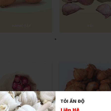
HÀNH TÂY
TỎI
TỎI ẤN ĐỘ
Liên Hệ