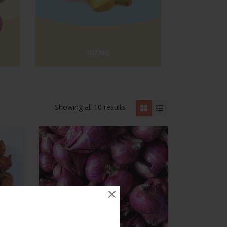
GỪNG
Showing all 10 results