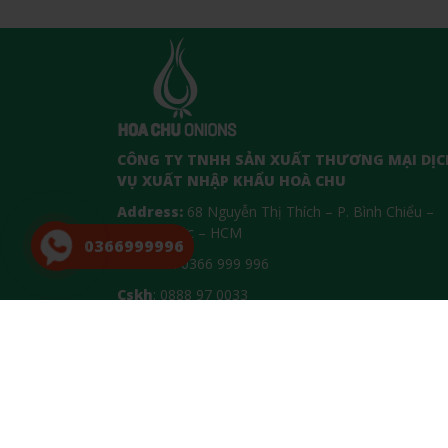
CÔNG TY TNHH SẢN XUẤT THƯƠNG MẠI DỊC
VỤ XUẤT NHẬP KHẨU HOÀ CHU
Address:
68 Nguyễn Thị Thích – P. Bình Chiểu –
TP.Thủ Đức – HCM
0366999996
Hotline
: 0366 999 996
Cskh
: 0888 97 0033
Email
: congtyhoachu@gmail.com
Website
: hoachu.vn
Copyright © 2008-2022 Hoa chu