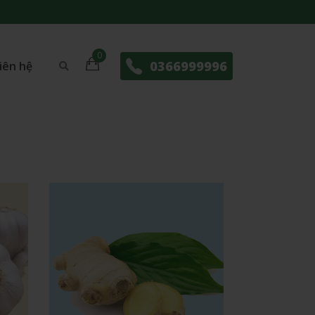
0366999996
iên hệ