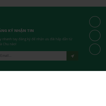
ĂNG KÝ NHẬN TIN
y nhanh tay đăng ký để nhận ưu đãi hấp dẫn từ
à Chu nào!
ẠNG XÃ HỘI